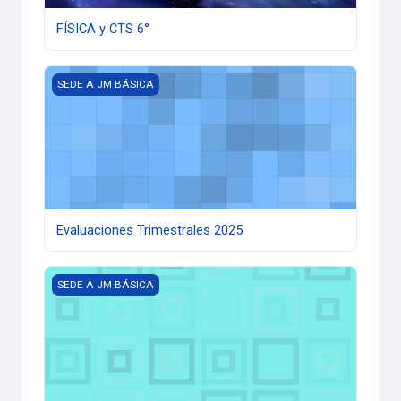
FÍSICA y CTS 6°
Evaluaciones Trimestrales 2025
SEDE A JM BÁSICA
Evaluaciones Trimestrales 2025
Estadística sexto
SEDE A JM BÁSICA