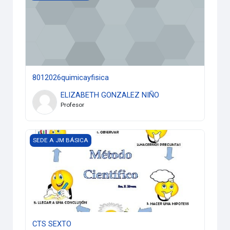
8012026quimicayfisica
ELIZABETH GONZALEZ NIÑO
Profesor
CTS SEXTO
SEDE A JM BÁSICA
CTS SEXTO