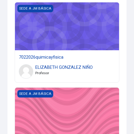
7022026quimicayfisica
SEDE A JM BÁSICA
7022026quimicayfisica
ELIZABETH GONZALEZ NIÑO
Profesor
7012026qumicayfisica
SEDE A JM BÁSICA