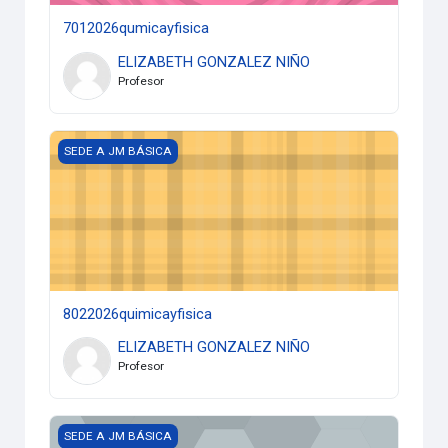
7012026qumicayfisica
ELIZABETH GONZALEZ NIÑO
Profesor
8022026quimicayfisica
SEDE A JM BÁSICA
8022026quimicayfisica
ELIZABETH GONZALEZ NIÑO
Profesor
8012026quimicayfisica
SEDE A JM BÁSICA