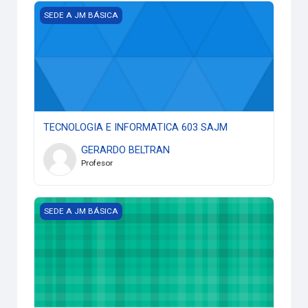
TECNOLOGIA E INFORMATICA 603 SAJM
SEDE A JM BÁSICA
TECNOLOGIA E INFORMATICA 603 SAJM
GERARDO BELTRAN
Profesor
TECNOLOGIA E INFORMATICA 602 SA JM
SEDE A JM BÁSICA