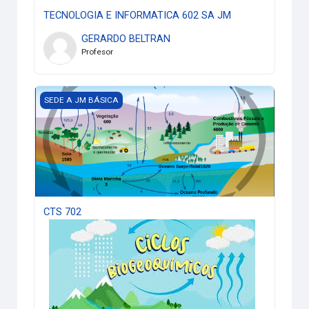
TECNOLOGIA E INFORMATICA 602 SA JM
GERARDO BELTRAN
Profesor
CTS 702
SEDE A JM BÁSICA
CTS 702