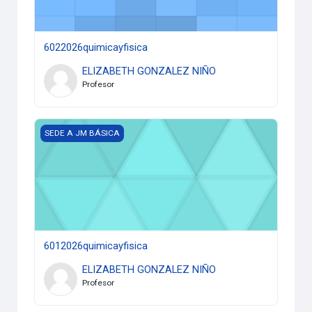
6022026quimicayfisica
ELIZABETH GONZALEZ NIÑO
Profesor
6012026quimicayfisica
SEDE A JM BÁSICA
6012026quimicayfisica
ELIZABETH GONZALEZ NIÑO
Profesor