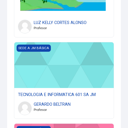
LUZ KELLY CORTES ALONSO
Profesor
TECNOLOGIA E INFORMATICA 601 SA JM
SEDE A JM BÁSICA
TECNOLOGIA E INFORMATICA 601 SA JM
GERARDO BELTRAN
Profesor