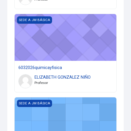
6032026quimicayfisica
SEDE A JM BÁSICA
6032026quimicayfisica
ELIZABETH GONZALEZ NIÑO
Profesor
6022026quimicayfisica
SEDE A JM BÁSICA